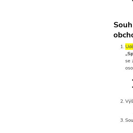
Souhl
obcho
Udě
„Sp
se 
oso
Výš
Sou