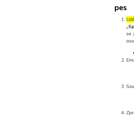
pes
Udě
„Sp
se 
oso
Ema
Sou
Zpr