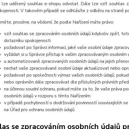
 lze udělený souhlas e-shopu odvolat. Dále lze vzít souhlas z
kojenosti. V takovém případě se odhlásíte z odběru na straně 
měte, prosíme, na vědomí, že podle Nařízení máte právo:
vzít souhlas se zpracováním osobních údajů kdykoliv zpět, tot
dotazníku spokojenosti
požadovat po Správci informaci, jaké vaše osobní údaje zpraco
vyžádat si u Správce přístup k vašim zpracovávaným osobním ú
u automatizovaně zpracovaných osobních údajů na jejich přeno
nechat vaše zpracovávané osobní údaje aktualizovat nebo opra
požadovat po společnosti výmaz vašich osobních údajů, pokud 
nebo oprávněn dále zpracovávat dle příslušných právních před
na účinnou soudní ochranu, pokud máte za to, že vaše práva po
osobních údajů v rozporu s tímto Nařízením
v případě pochybností o dodržování povinností souvisejících s
na Úřad pro ochranu osobních údajů
as se zpracováním osobních údajů pro