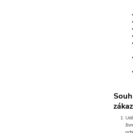
Souhl
zákaz
Udě
živ
och