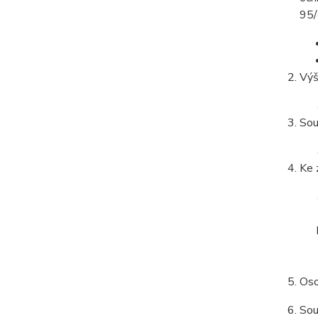
95/
Výš
Sou
Ke 
Oso
Sou