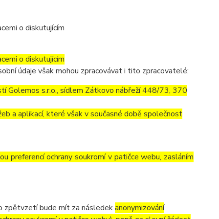
cemi o diskutujícím
cemi o diskutujícím
obní údaje však mohou zpracovávat i tito zpracovatelé:
í Golemos s.r.o., sídlem Zátkovo nábřeží 448/73, 370
eb a aplikací, které však v současné době společnost
vou preferencí ochrany soukromí v patičce webu, zasláním
to zpětvzetí bude mít za následek
anonymizování