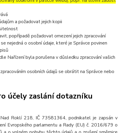
 ochrany soukromí v patičce webu), popř. na slovní žádost
vává
dajům a požadovat jejich kopii
sitelnost
vit, popřípadě požadovat omezení jejich zpracování
se nejedná o osobní údaje, které je Správce povinen
pisů
dle Nařízení byla porušena v důsledku zpracování vašich
e zpracováním osobních údajů se obrátit na Správce nebo
o účely zaslání dotazníku
 Nad Roklí 218, IČ 73581364, podnikatel je zapsán v
ízení Evropského parlamentu a Rady (EU) č. 2016/679 o
jů a o volném pohybu těchto údajů a o zrušení směrnice