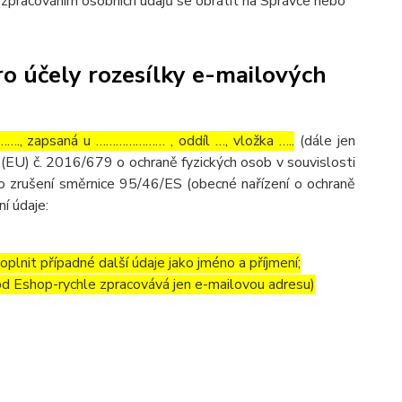
e zpracováním osobních údajů se obrátit na Správce nebo
o účely rozesílky e-mailových
…., zapsaná u ………………… , oddíl …, vložka …..
(dále jen
(EU) č. 2016/679 o ochraně fyzických osob v souvislosti
o zrušení směrnice 95/46/ES (obecné nařízení o ochraně
ní údaje:
lnit případné další údaje jako jméno a příjmení;
 od Eshop-rychle zpracovává jen e-mailovou adresu)