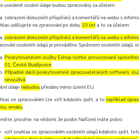
e uvedené osobní údaje budou zpracovány za účelem:
zobrazení diskuzních příspěvků a komentářů na webu s informa
hlas udělujete na zpracování po dobu
10 let
a to za účelem:
zobrazení diskuzních příspěvků a komentářů na webu s informa
acování osobních údajů je prováděno Správcem osobních údajů, os
Poskytovatelem služby Eshop-rychle, provozované společnost
01, České Budějovice
Případně další poskytovatelé zpracovatelských softwarů, služ
nevyužívá.
bní údaje
nebudou
předány mimo území EU.
hlas se zpracováním lze vzít kdykoliv zpět, a to
například úpra
isu, emailu
.
měte, prosíme, na vědomí, že podle Nařízení máte právo:
vzít souhlas se zpracováním osobních údajů kdykoliv zpět, to