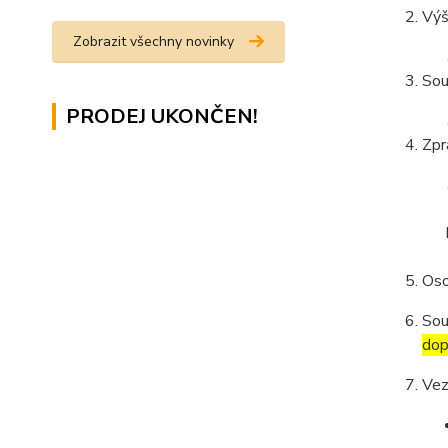
Výš
Zobrazit všechny novinky
Sou
PRODEJ UKONČEN!
Zpr
Oso
Sou
dop
Vez