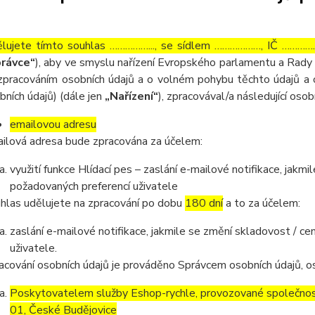
lujete tímto souhlas ……………..., se sídlem ………………, IČ ……………
rávce“
), aby ve smyslu nařízení Evropského parlamentu a Rady 
zpracováním osobních údajů a o volném pohybu těchto údajů a 
bních údajů) (dále jen
„Nařízení“
), zpracovával/a následující osob
emailovou adresu
ilová adresa bude zpracována za účelem:
využití funkce Hlídací pes – zaslání e-mailové notifikace, jak
požadovaných preferencí uživatele
hlas udělujete na zpracování po dobu
180 dní
a to za účelem:
zaslání e-mailové notifikace, jakmile se změní skladovost / 
uživatele.
acování osobních údajů je prováděno Správcem osobních údajů, os
Poskytovatelem služby Eshop-rychle, provozované společnost
01, České Budějovice