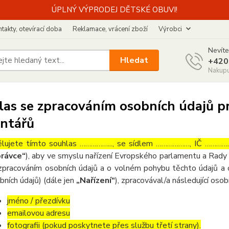
ÚPLNÝ VÝPRODEJ DĚTSKÉ OBUVI!
takty, otevírací doba
Reklamace, vrácení zboží
Výrobci
Nevíte
Hledat
+420
Nakupu
as se zpracováním osobních údajů pr
ntářů
lujete tímto souhlas ……………..., se sídlem ………………, IČ ……………
rávce“
), aby ve smyslu nařízení Evropského parlamentu a Rady 
zpracováním osobních údajů a o volném pohybu těchto údajů a 
bních údajů) (dále jen
„Nařízení“
), zpracovával/a následující osob
jméno / přezdívku
emailovou adresu
fotografii (pokud poskytnete přes službu třetí strany).