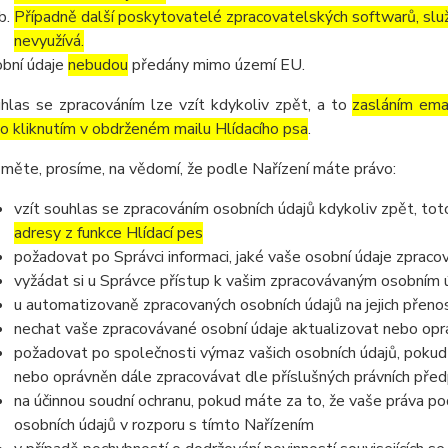
Případně další poskytovatelé zpracovatelských softwarů, služ
nevyužívá.
bní údaje
nebudou
předány mimo území EU.
hlas se zpracováním lze vzít kdykoliv zpět, a to
zasláním emai
o kliknutím v obdrženém mailu Hlídacího psa
.
měte, prosíme, na vědomí, že podle Nařízení máte právo:
vzít souhlas se zpracováním osobních údajů kdykoliv zpět, to
adresy z funkce Hlídací pes
požadovat po Správci informaci, jaké vaše osobní údaje zpraco
vyžádat si u Správce přístup k vašim zpracovávaným osobním ú
u automatizovaně zpracovaných osobních údajů na jejich přeno
nechat vaše zpracovávané osobní údaje aktualizovat nebo opra
požadovat po společnosti výmaz vašich osobních údajů, pokud 
nebo oprávněn dále zpracovávat dle příslušných právních před
na účinnou soudní ochranu, pokud máte za to, že vaše práva po
osobních údajů v rozporu s tímto Nařízením