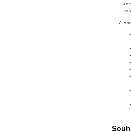
kde
spo
Vez
Souhl