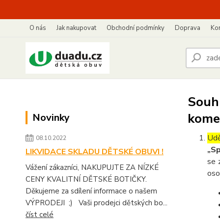
O nás
Jak nakupovat
Obchodní podmínky
Doprava
Kon
Souhl
kome
Novinky
Udě
08.10.2022
„Sp
LIKVIDACE SKLADU DĚTSKÉ OBUVI !
se 
Vážení zákazníci, NAKUPUJTE ZA NÍZKÉ
oso
CENY KVALITNÍ DĚTSKÉ BOTIČKY.
Děkujeme za sdílení informace o našem
VÝPRODEJI ;) Vaši prodejci dětských bo...
číst celé