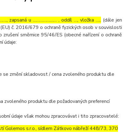
…., zapsaná u ………………… , oddíl …, vložka …..
(dále jen
(EU) č. 2016/679 o ochraně fyzických osob v souvislosti
o zrušení směrnice 95/46/ES (obecné nařízení o ochraně
ní údaje:
mile se změní skladovost / cena zvoleného produktu dle
cena zvoleného produktu dle požadovaných preferencí
obní údaje však mohou zpracovávat i tito zpracovatelé:
í Golemos s.r.o., sídlem Zátkovo nábřeží 448/73, 370