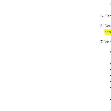
Oso
Sou
neb
Vez