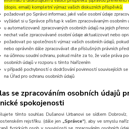
informací o diskutujícím u vašich příspěvků (úpravou preferencí
(dopis, email) kompletní výmaz vašich diskuzních příspěvků.
požadovat po Správci informaci, jaké vaše osobní údaje zpraco
vyžádat si u Správce přístup k vašim zpracovávaným osobním ú
u automatizovaně zpracovaných osobních údajů na jejich přeno
nechat vaše zpracovávané osobní údaje aktualizovat nebo opra
požadovat po společnosti výmaz vašich osobních údajů, pokud 
nebo oprávněn dále zpracovávat dle příslušných právních před
na účinnou soudní ochranu, pokud máte za to, že vaše práva po
osobních údajů v rozporu s tímto Nařízením
v případě pochybností o dodržování povinností souvisejících s
na Úřad pro ochranu osobních údajů
as se zpracováním osobních údajů pr
nické spokojenosti
lujete tímto souhlas Dušanovi Urbanovi se sídlem Dobrovíz,
nostenském rejstříku. (dále jen
„Správce“
), aby ve smyslu nař
raně fyzických osob v souvislosti se zpracováním osobních úda