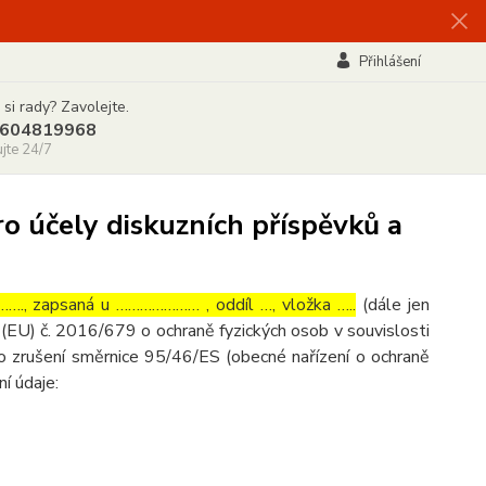
Přihlášení
 si rady? Zavolejte.
604819968
jte 24/7
o účely diskuzních příspěvků a
…., zapsaná u ………………… , oddíl …, vložka …..
(dále jen
(EU) č. 2016/679 o ochraně fyzických osob v souvislosti
o zrušení směrnice 95/46/ES (obecné nařízení o ochraně
ní údaje: