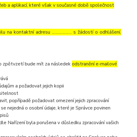
eb a aplikací, které však v současné době společnost
lu na kontaktní adresu ..……………. s žádostí o odhlášení,
to zpětvzetí bude mít za následek
odstranění e-mailové
vává
dajům a požadovat jejich kopii
sitelnost
vit, popřípadě požadovat omezení jejich zpracování
se nejedná o osobní údaje, které je Správce povinen
pisů
dle Nařízení byla porušena v důsledku zpracování vašich